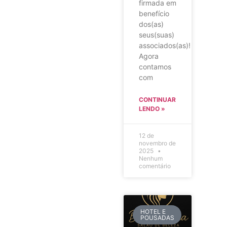
firmada em
benefício
dos(as)
seus(suas)
associados(as)!
Agora
contamos
com
CONTINUAR
LENDO »
12 de
novembro de
2025
Nenhum
comentário
HOTEL E
POUSADAS