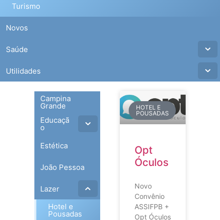
Turismo
Novos
Saúde
Utilidades
Campina
Grande
HOTEL E
POUSADAS
Educaçã
o
Estética
Opt
Óculos
João Pessoa
Novo
Lazer
Convênio
Hotel e
ASSIFPB +
Pousadas
Opt Óculos