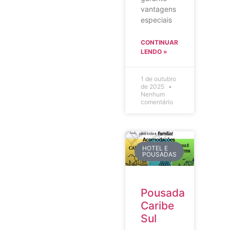
vantagens
especiais
CONTINUAR
LENDO »
1 de outubro
de 2025
Nenhum
comentário
HOTEL E
POUSADAS
Pousada
Caribe
Sul