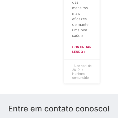
das
maneiras
mais
eficazes
de manter
uma boa
saúde
CONTINUAR
LENDO »
16 de abril de
2019
Nenhum
comentário
Entre em contato conosco!