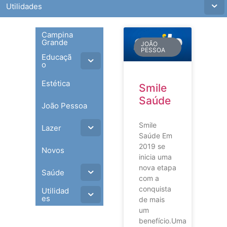
Utilidades
Campina
Grande
JOÃO
PESSOA
Educaçã
o
Estética
Smile
Saúde
João Pessoa
Smile
Lazer
Saúde Em
2019 se
Novos
inicia uma
nova etapa
Saúde
com a
conquista
Utilidad
es
de mais
um
benefício.Uma