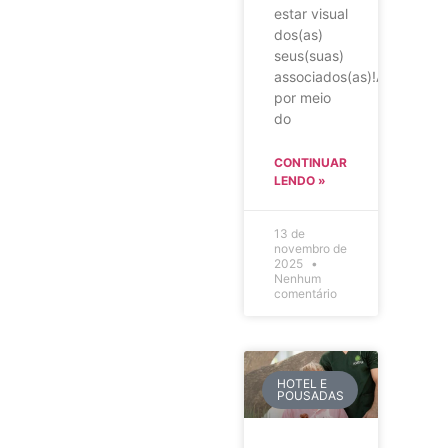
estar visual
dos(as)
seus(suas)
associados(as)!Agora,
por meio
do
CONTINUAR
LENDO »
13 de
novembro de
2025
Nenhum
comentário
HOTEL E
POUSADAS