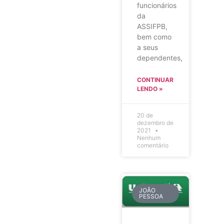
funcionários
da
ASSIFPB,
bem como
a seus
dependentes,
CONTINUAR
LENDO »
20 de
dezembro de
2021
Nenhum
comentário
JOÃO
PESSOA