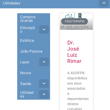
Utilidades
Campina
Grande
FISIOTERAPIA
Educaçã
o
Estética
Dr.
José
João Pessoa
Luiz
Rimar
Lazer
Novos
A ASSIFPB
disponibiliza
aos seus
Saúde
associados
Utilidad
e
es
dependentes
diretos
convênio