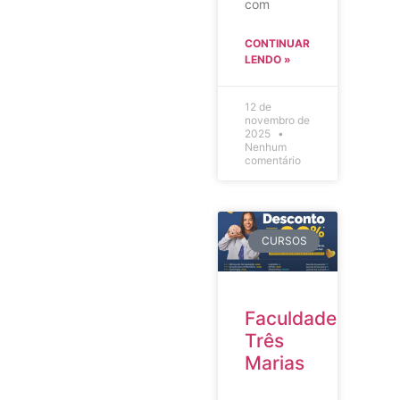
com
CONTINUAR
LENDO »
12 de
novembro de
2025
Nenhum
comentário
CURSOS
Faculdade
Três
Marias