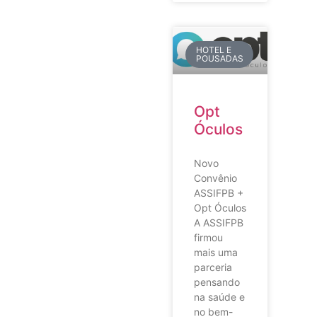
HOTEL E
POUSADAS
Opt
Óculos
Novo
Convênio
ASSIFPB +
Opt Óculos
A ASSIFPB
firmou
mais uma
parceria
pensando
na saúde e
no bem-