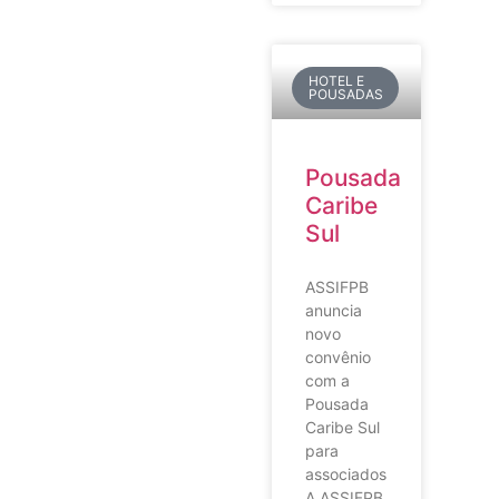
HOTEL E
POUSADAS
Pousada
Caribe
Sul
ASSIFPB
anuncia
novo
convênio
com a
Pousada
Caribe Sul
para
associados
A ASSIFPB