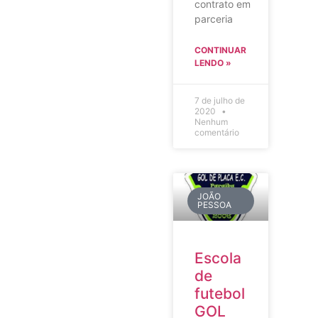
contrato em
parceria
CONTINUAR
LENDO »
7 de julho de
2020
Nenhum
comentário
JOÃO
PESSOA
Escola
de
futebol
GOL