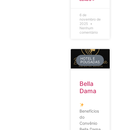
6 de
novembro de
2025
Nenhum
comentário
HOTEL E
POUSADAS
Bella
Dama
Benefícios
do
Convênio
Bella Dama